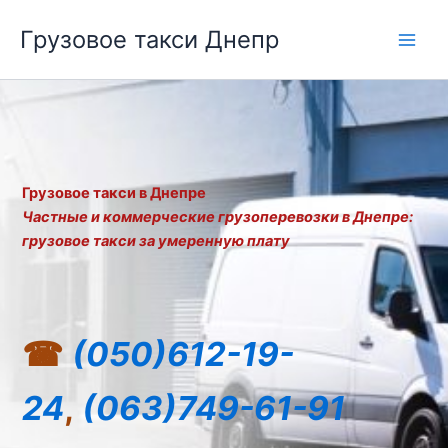
Перейти
Грузовое такси Днепр
к
Main
содержимому
Men
Грузовое такси в Днепре
Частные и коммерческие грузоперевозки в Днепре:
грузовое такси за умеренную плату
☎︎
(050)612-19-
24
,
(063)749-61-91